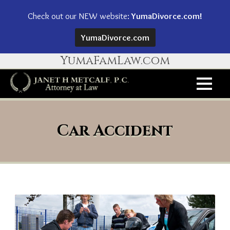
Check out our NEW website:
YumaDivorce.com!
YumaDivorce.com
YumaFamLaw.com
Car Accident